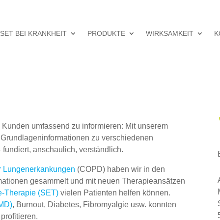
SET BEI KRANKHEIT
PRODUKTE
WIRKSAMKEIT
K
nd Kunden umfassend zu informieren: Mit unserem
 Grundlageninformationen zu verschiedenen
undiert, anschaulich, verständlich.
ver Lungenerkankungen
(COPD) haben wir in den
mationen gesammelt und mit neuen Therapieansätzen
ie-Therapie (SET)
vielen Patienten helfen können.
AMD)
, Burnout, Diabetes, Fibromyalgie usw. konnten
rofitieren.